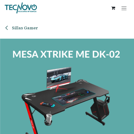
Ir al contenido
Sillas Gamer