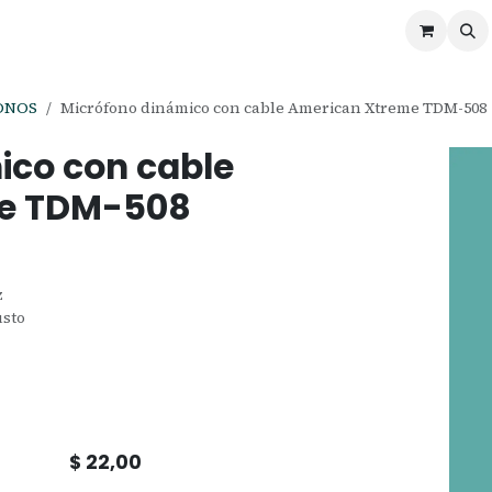
ontáctenos
Ofertas
Servicios de Odoo
ONOS
Micrófono dinámico con cable American Xtreme TDM-508
ico con cable
e TDM-508
z
usto
$
22,00