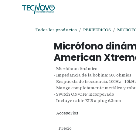
Ir al contenido
Inicio
Tienda
Ayuda
Cita
C
Todos los productos
PERIFERICOS
MICROF
Micrófono dinám
American Xtrem
- Micrófono dinámico
- Impedancia de la bobina: 500 ohmios
- Respuesta de frecuencia: 100Hz - 10kH
- Mango completamente metálico y rob
- Switch ON/OFF incorporado
- Incluye cable XLR a plug 6.3mm
Accesorios
Precio