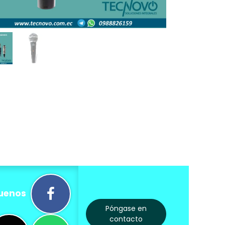
uenos
Póngase en
contacto