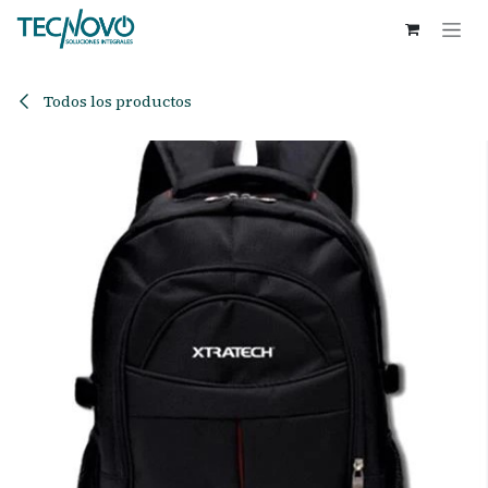
Ir al contenido
Todos los productos