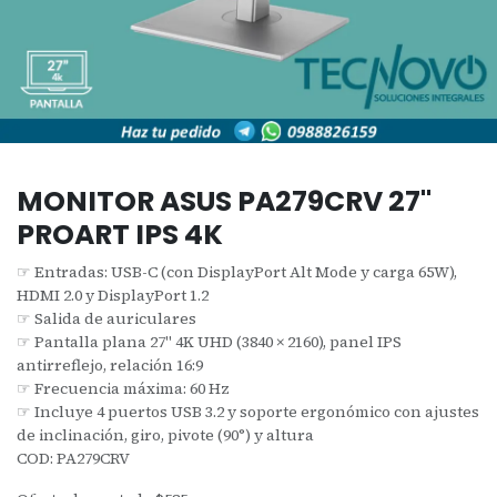
MONITOR ASUS PA279CRV 27"
PROART IPS 4K
☞ Entradas: USB-C (con DisplayPort Alt Mode y carga 65W),
HDMI 2.0 y DisplayPort 1.2
☞ Salida de auriculares
☞ Pantalla plana 27" 4K UHD (3840 × 2160), panel IPS
antirreflejo, relación 16:9
☞ Frecuencia máxima: 60 Hz
☞ Incluye 4 puertos USB 3.2 y soporte ergonómico con ajustes
de inclinación, giro, pivote (90°) y altura
COD: PA279CRV