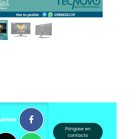
uenos
Póngase en
contacto