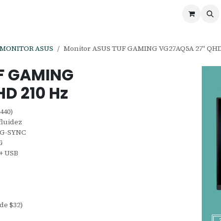
ontáctenos
Ofertas
Servicios de Odoo
MONITOR ASUS
Monitor ASUS TUF GAMING VG27AQ5A 27" QHD
UF GAMING
D 210 Hz
440)
fluidez
 G-SYNC
G
 + USB
 de $32)