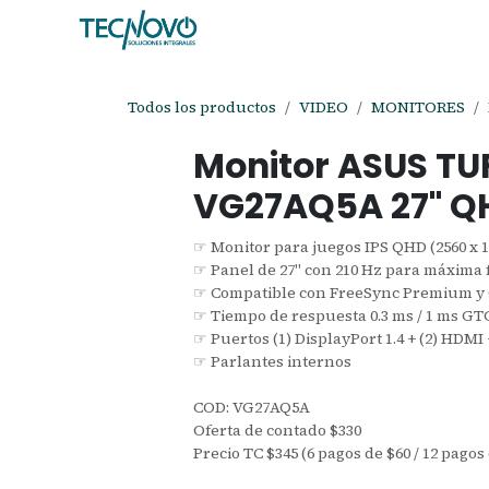
Ir al contenido
Inicio
Tienda
Ayuda
Cita
C
Todos los productos
VIDEO
MONITORES
Monitor ASUS T
VG27AQ5A 27" QH
☞ Monitor para juegos IPS QHD (2560 x 1
☞ Panel de 27" con 210 Hz para máxima 
☞ Compatible con FreeSync Premium y
☞ Tiempo de respuesta 0.3 ms / 1 ms GT
☞ Puertos (1) DisplayPort 1.4 + (2) HDMI
☞ Parlantes internos
COD: VG27AQ5A
Oferta de contado $330
Precio TC $345 (6 pagos de $60 / 12 pagos