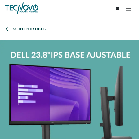
Ir al contenido
MONITOR DELL