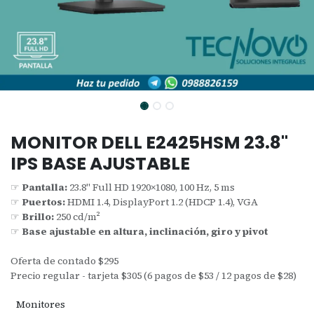
MONITOR DELL E2425HSM 23.8"
IPS BASE AJUSTABLE
☞
Pantalla:
23.8" Full HD 1920×1080, 100 Hz, 5 ms
☞
Puertos:
HDMI 1.4, DisplayPort 1.2 (HDCP 1.4), VGA
☞
Brillo:
250 cd/m²
☞
Base ajustable en altura, inclinación, giro y pivot
Oferta de contado $295
Precio regular - tarjeta $305 (6 pagos de $53 / 12 pagos de $28)
Monitores