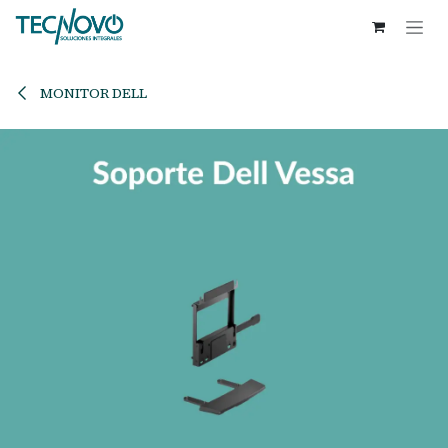
Ir al contenido
MONITOR DELL