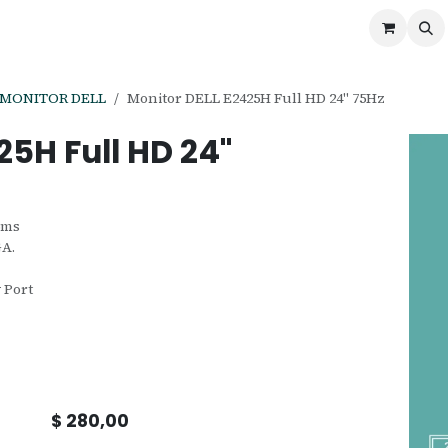
ontáctenos
Ofertas
Servicios de Odoo
MONITOR DELL
Monitor DELL E2425H Full HD 24" 75Hz
25H Full HD 24"
5ms
GA.
 Port
$
280,00