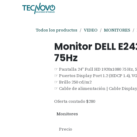
Ir al contenido
Inicio
Tienda
Ayuda
Cita
C
Todos los productos
VIDEO
MONITORES
Monitor DELL E24
75Hz
☞ Pantalla 24" Full HD 1920x1080 75 Hz, 
☞ Puertos Display Port 1.2 (HDCP 1.4), V
☞ Brillo 250 cd/m2
☞ Cable de alimentación | Cable Display
Oferta contado $280
Monitores
Precio