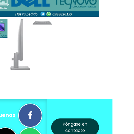
uenos
Póngase en
contacto