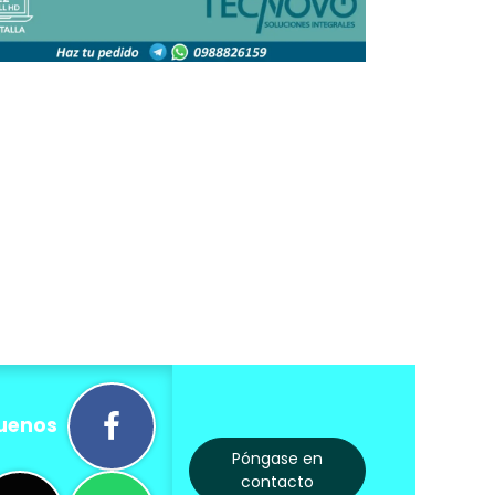
uenos
Póngase en
contacto