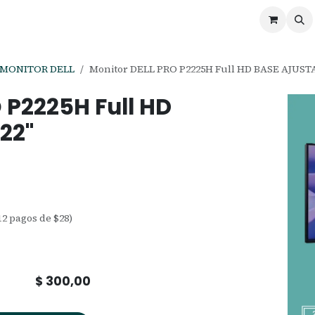
ontáctenos
Ofertas
Servicios de Odoo
MONITOR DELL
Monitor DELL PRO P2225H Full HD BASE AJUST
 P2225H Full HD
22"
12 pagos de $28)
$
300,00