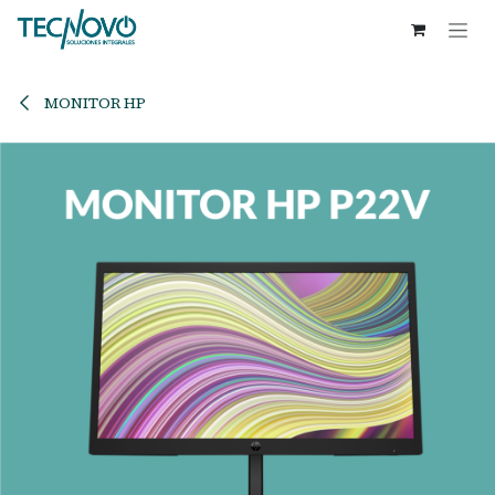
Ir al contenido
MONITOR HP