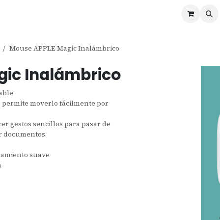
ontáctenos
Ofertas
Servicios de Odoo
Mouse APPLE Magic Inalámbrico
ic Inalámbrico
able
 permite moverlo fácilmente por
er gestos sencillos para pasar de
or documentos.
zamiento suave
n