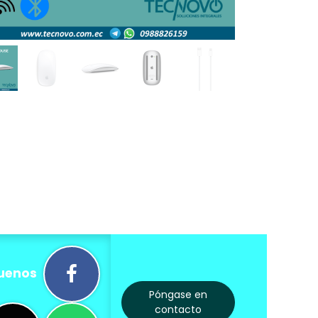
uenos
Póngase en
contacto