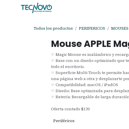
Ir al contenido
Inicio
Tienda
Ayuda
Cita
C
Todos los productos
PERIFERICOS
MOUSES
Mouse APPLE Mag
☞ Magic Mouse es inalámbrico y recarg
☞ Base con un diseño optimizado que te
todo el escritorio.
☞ Superficie Multi-Touch te permite hac
una página web a otra y desplazarte p
☞ Compatibilidad: macOS / iPadOS
☞ Diseño: Base optimizada para despla
☞ Batería: Recargable de larga duració
Oferta contado $120
Periféricos