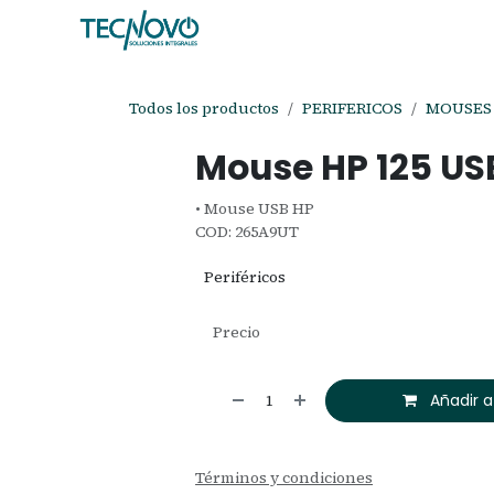
Ir al contenido
Inicio
Tienda
Ayuda
Cita
C
Todos los productos
PERIFERICOS
MOUSES
Mouse HP 125 US
• Mouse USB HP
COD: 265A9UT
Periféricos
Precio
Añadir a
Términos y condiciones