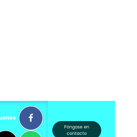
uenos
Póngase en
contacto