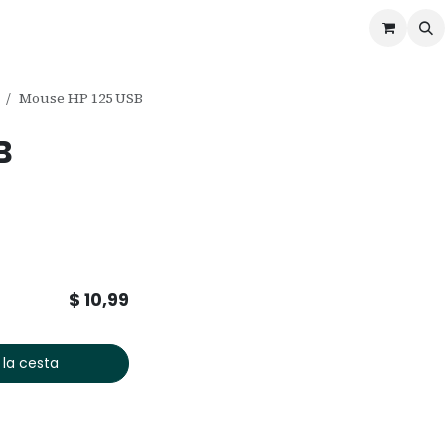
ontáctenos
Ofertas
Servicios de Odoo
Mouse HP 125 USB
B
$
10,99
 la cesta