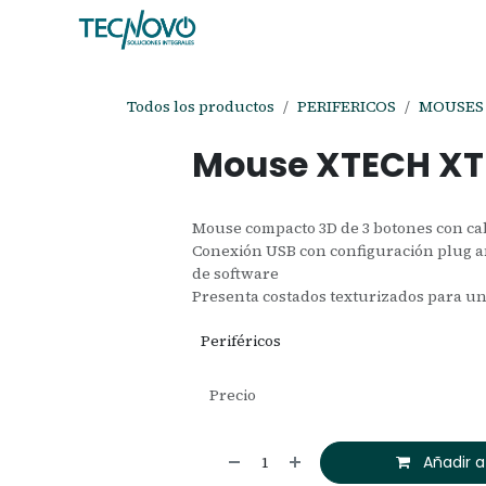
Ir al contenido
Inicio
Tienda
Ayuda
Cita
C
Todos los productos
PERIFERICOS
MOUSES
Mouse XTECH XT
Mouse compacto 3D de 3 botones con ca
Conexión USB con configuración plug an
de software
Presenta costados texturizados para un
Periféricos
Precio
Añadir a