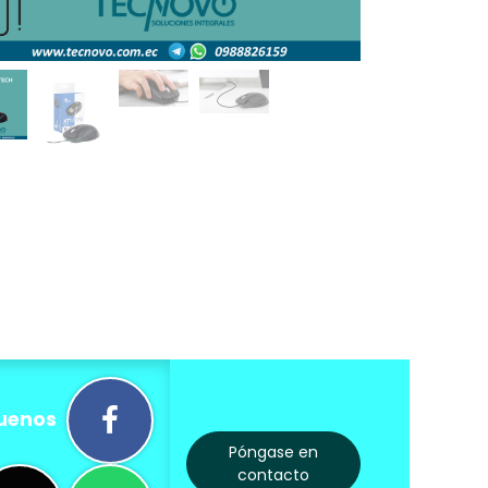
uenos
Póngase en
contacto