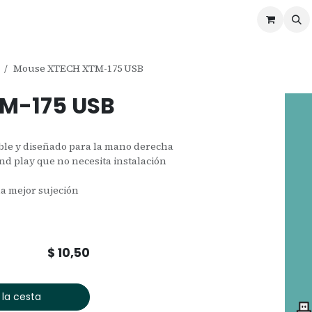
ontáctenos
Ofertas
Servicios de Odoo
Mouse XTECH XTM-175 USB
M-175 USB
ble y diseñado para la mano derecha
d play que no necesita instalación
a mejor sujeción
$
10,50
 la cesta