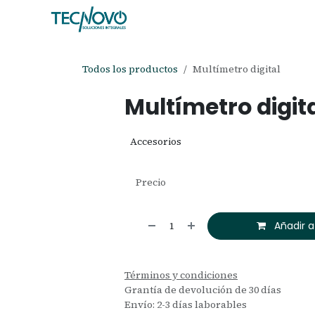
Ir al contenido
Inicio
Tienda
Ayuda
Cita
C
Todos los productos
Multímetro digital
Multímetro digit
Accesorios
Precio
Añadir a
Términos y condiciones
Grantía de devolución de 30 días
Envío: 2-3 días laborables