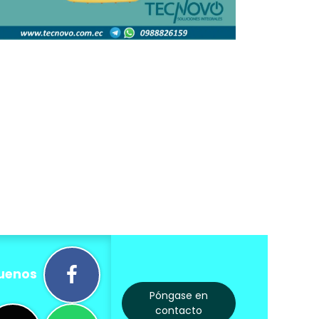
uenos
Póngase en
contacto