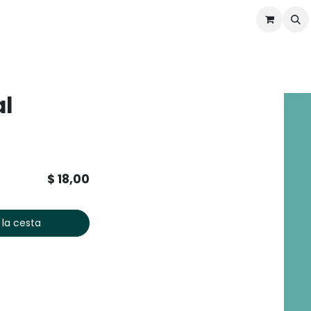
ontáctenos
Ofertas
Servicios de Odoo
al
$
18,00
 la cesta