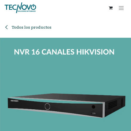
Ir al contenido
Todos los productos