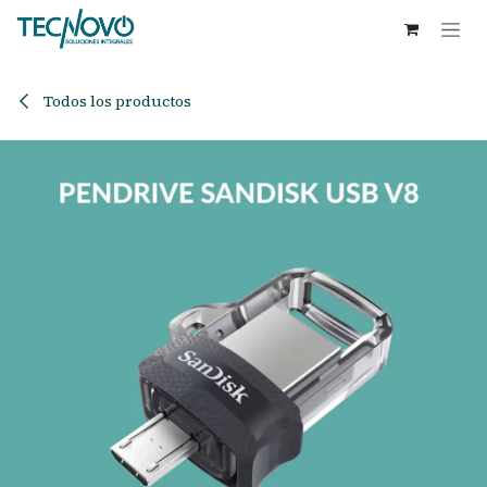
Ir al contenido
Todos los productos