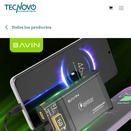
Ir al contenido
Todos los productos