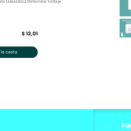
o (amarillo), Detección voltaje
$
12,01
 la cesta
Síg