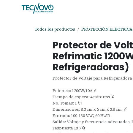
Ir al contenido
Inicio
Tienda
Ayuda
Cita
C
Todos los productos
PROTECCIÓN ELÉCTRICA
Protector de Vo
Refrimatic 1200
Refrigeradoras)
Protector de Voltaje para Refrigeradora
Potencia: 1200W/10A ⚡
Tiempo de espera: 4 minutos ⏳
No. Tomas: 1 🔌
Dimensiones: 8.2 cm x 5 cm x 2.8 cm. 📏
Entrada: 100-130 VAC, 60 Hz🔌
Salida: Voltaje y frecuencia adecuados,
respuesta 1s ⚡🔄