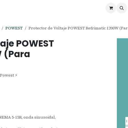
ontáctenos
Ofertas
Servicios de Odoo
POWEST
Protector de Voltaje POWEST Refrimatic 1200W (Par
ltaje POWEST
W (Para
 Powest ⚡
 NEMA 5-15R, onda sinusoidal,