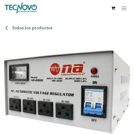
Ir al contenido
Todos los productos