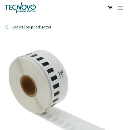
Ir al contenido
Todos los productos