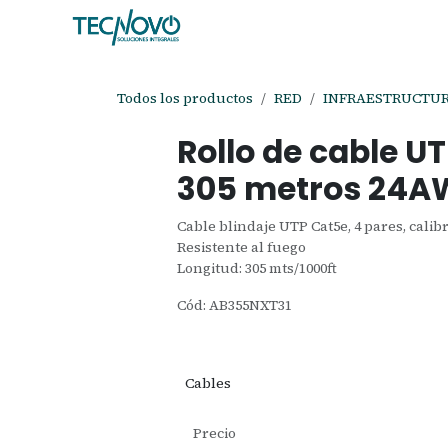
Ir al contenido
Inicio
Tienda
Ayuda
Cita
C
Todos los productos
RED
INFRAESTRUCTUR
Rollo de cable 
305 metros 24
Cable blindaje UTP Cat5e, 4 pares, cali
Resistente al fuego
Longitud: 305 mts/1000ft
Cód: AB355NXT31
Cables
Precio