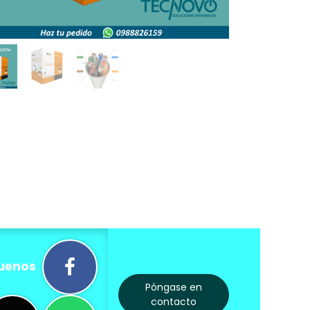
uenos
Póngase en
contacto