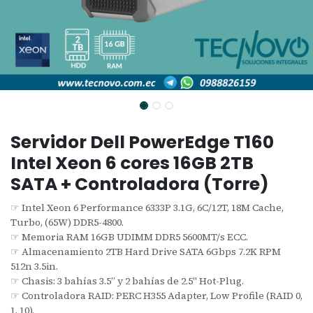
Servidor Dell PowerEdge T160
Intel Xeon 6 cores 16GB 2TB
SATA + Controladora (Torre)
☞ Intel Xeon 6 Performance 6333P 3.1G, 6C/12T, 18M Cache,
Turbo, (65W) DDR5-4800.
☞ Memoria RAM 16GB UDIMM DDR5 5600MT/s ECC.
☞ Almacenamiento 2TB Hard Drive SATA 6Gbps 7.2K RPM
512n 3.5in.
☞ Chasis: 3 bahías 3.5” y 2 bahías de 2.5" Hot-Plug.
☞ Controladora RAID: PERC H355 Adapter, Low Profile (RAID 0,
1, 10).