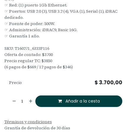
☞ Red: (1) puerto 1Gb Ethernet.
☞ Puertos: USB 2.0 (3), USB 3.2 (4), VGA (1), Serial (1), iDRAC
dedicado.
☞ Fuente de poder: 500W.
☞ Administración: iDRAC9, Basic 16G.
☞ Garantía 1 año.
SKU: T160271_6333P116
Oferta de contado: $3700
Precio regular TC: $3850
(6 pagos de $669 / 12 pagos de $346)
$
3.700,00
Precio
Añadir a la cesta
Términos y condiciones
Grantía de devolución de 30 días