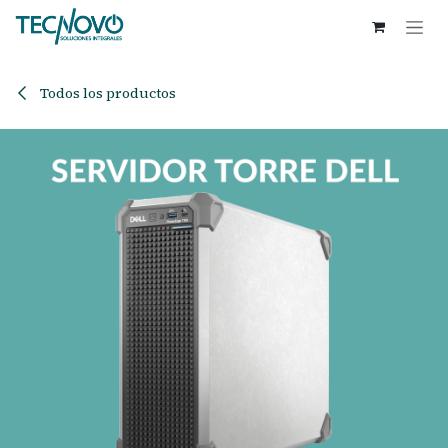
Ir al contenido
Todos los productos