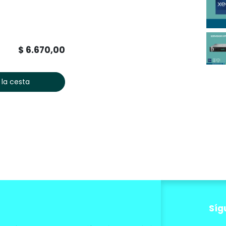
$
6.670,00
 la cesta
Síg