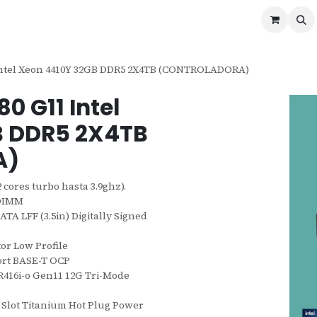
ontáctenos
Ofertas
Servicios de Odoo
Intel Xeon 4410Y 32GB DDR5 2X4TB (CONTROLADORA)
0 G11 Intel
B DDR5 2X4TB
A)
 cores turbo hasta 3.9ghz).
RDIMM
TA LFF (3.5in) Digitally Signed
tor Low Profile
ort BASE-T OCP
R416i-o Gen11 12G Tri-Mode
 Slot Titanium Hot Plug Power