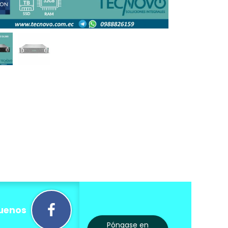
uenos
Póngase en