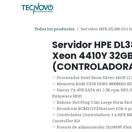
Ir al contenido
Inicio
Tienda
Ayuda
Cita
C
Todos los productos
Servidor HPE DL380 G11 
Servidor HPE DL38
Xeon 4410Y 32G
(CONTROLADOR
☞ Procesador Intel Xeon Silver 4410Y (12
☞ Memoria RAM 32GB DDR5 4800MHz 
☞ Discos 2 x 4TB SATA 6G 7.2K rpm HPL SA
Firmware HDD
☞ Bahías: Hot Plug 3.5in Large Form Fac
☞ Broadcom BCM5719 Ethernet 1Gb 4-p
☞ Controlador Controladora: 1 x HPE M
Controller Kit
☞ Fuente de alimentación 2x1000W Flex