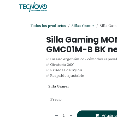
Ir al contenido
Inicio
Tienda
Ayuda
Cita
C
Todos los productos
Sillas Gamer
Silla Ga
Silla Gaming MO
GMC01M-B BK n
✅ Diseño ergonómico - cómodos reposa
✅ Giratoria 360°
✅ 5 ruedas de nylon
✅ Respaldo ajustable
Silla Gamer
Precio
Añadir a