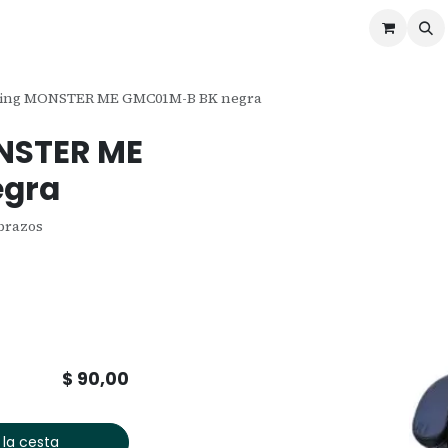
ontáctenos
Ofertas
Servicios de Odoo
ming MONSTER ME GMC01M-B BK negra
NSTER ME
egra
brazos
$
90,00
 la cesta