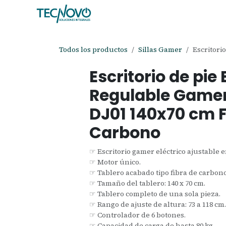
Ir al contenido
Inicio
Tienda
Ayuda
Cita
C
Todos los productos
Sillas Gamer
Escritori
Escritorio de pie 
Regulable Gamer
DJ01 140x70 cm F
Carbono
☞ Escritorio gamer eléctrico ajustable e
☞ Motor único.
☞ Tablero acabado tipo fibra de carbono
☞ Tamaño del tablero: 140 x 70 cm.
☞ Tablero completo de una sola pieza.
☞ Rango de ajuste de altura: 73 a 118 cm
☞ Controlador de 6 botones.
☞ Capacidad de carga de hasta 80 kg.