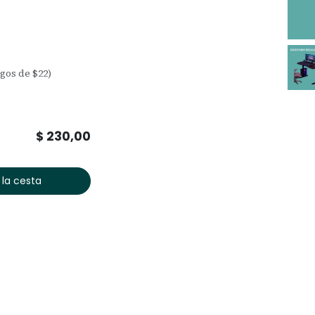
agos de $22)
$
230,00
 la cesta