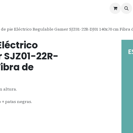
ontáctenos
Ofertas
Servicios de Odoo
o de pie Eléctrico Regulable Gamer SJZ01-22R-DJ01 140x70 cm Fibra
Eléctrico
 SJZ01-22R-
ibra de
n altura.
 + patas negras.
.