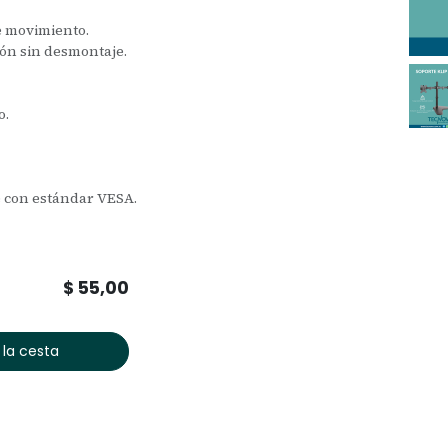
e movimiento.
ión sin desmontaje.
o.
le con estándar VESA.
$
55,00
 la cesta