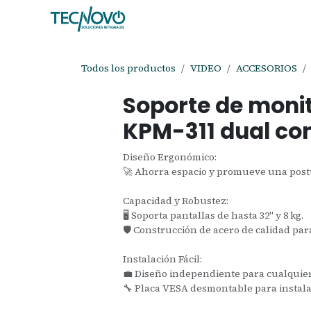
Ir al contenido
Inicio
Tienda
Ayuda
Cita
C
Todos los productos
VIDEO
ACCESORIOS
Soporte de moni
KPM-311 dual co
Diseño Ergonómico:
🚀 Ahorra espacio y promueve una pos
Capacidad y Robustez:
🖥️ Soporta pantallas de hasta 32" y 8 kg.
🛡️ Construcción de acero de calidad par
Instalación Fácil:
💼 Diseño independiente para cualquier 
🔧 Placa VESA desmontable para instalac