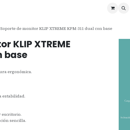
ontáctenos
Ofertas
Servicios de Odoo
Soporte de monitor KLIP XTREME KPM-311 dual con base
tor KLIP XTREME
n base
tura ergonómica.
a estabilidad.
escritorio.
ión sencilla.