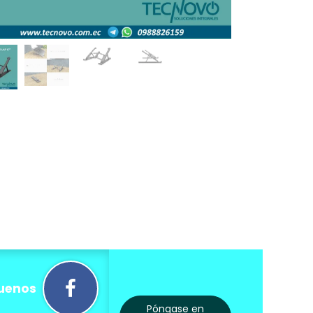
uenos
Póngase en