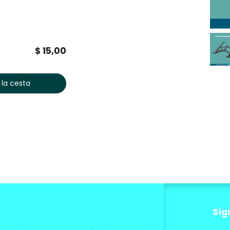
$
15,00
 la cesta
Síg