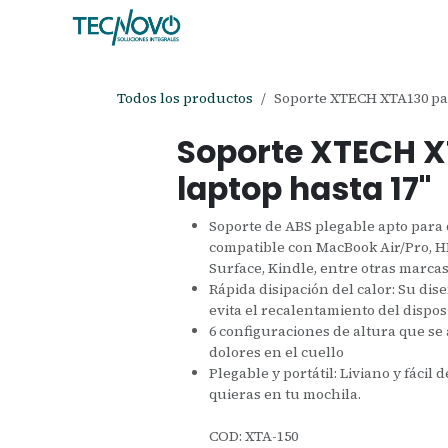
Ir al contenido
Inicio
Tienda
Ayuda
Cita
C
Todos los productos
Soporte XTECH XTA130 par
Soporte XTECH X
laptop hasta 17"
Soporte de ABS plegable apto para d
compatible con MacBook Air/Pro, HP,
Surface, Kindle, entre otras marcas
Rápida disipación del calor: Su dis
evita el recalentamiento del disposi
6 configuraciones de altura que se 
dolores en el cuello
Plegable y portátil: Liviano y fácil
quieras en tu mochila.
COD: XTA-150