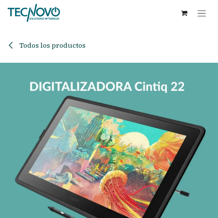
Ir al contenido
Todos los productos