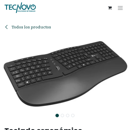
Ir al contenido
Todos los productos