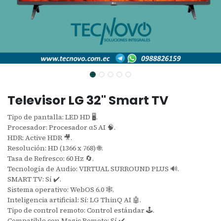
Televisor LG 32" Smart TV
Tipo de pantalla: LED HD 🖥️.
Procesador: Procesador α5 AI 🧠.
HDR: Active HDR 🎥.
Resolución: HD (1366 x 768) 🌐.
Tasa de Refresco: 60 Hz 🔄.
Tecnología de Audio: VIRTUAL SURROUND PLUS 🔊.
SMART TV: Sí ✔️.
Sistema operativo: WebOS 6.0 🕸️.
Inteligencia artificial: Sí: LG ThinQ AI 🤖.
Tipo de control remoto: Control estándar 🕹️.
Compatible con Magic Remote: Sí ✔️.