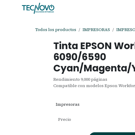
Ir al contenido
Inicio
Tienda
Ayuda
Cita
C
Todos los productos
IMPRESORAS
IMPRES
Tinta EPSON Wo
6090/6590
Cyan/Magenta/Y
Rendimiento 9,000 páginas
Compatible con modelos Epson Workforc
Impresoras
Precio