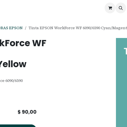
ontáctenos
Ofertas
Servicios de Odoo
ORAS EPSON
Tinta EPSON WorkForce WF 6090/6590 Cyan/Magent
rkForce WF
ellow
e 6090/6590
$
90,00