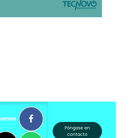
uenos
Póngase en
contacto