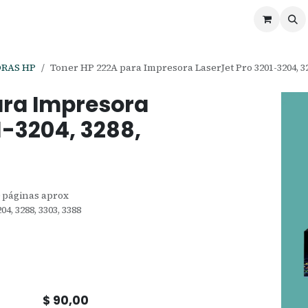
ontáctenos
Ofertas
Servicios de Odoo
RAS HP
Toner HP 222A para Impresora LaserJet Pro 3201-3204, 328
ara Impresora
1-3204, 3288,
0 páginas aprox
4, 3288, 3303, 3388
$
90,00