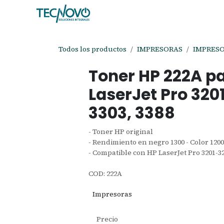
Ir al contenido
Inicio
Tienda
Ayuda
Cita
C
Todos los productos
IMPRESORAS
IMPRESO
Toner HP 222A p
LaserJet Pro 320
3303, 3388
- Toner HP original
- Rendimiento en negro 1300 - Color 120
- Compatible con HP LaserJet Pro 3201-320
COD: 222A
Impresoras
Precio