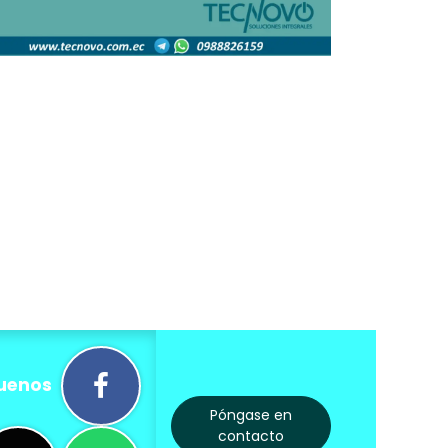
uenos
Póngase en
contacto