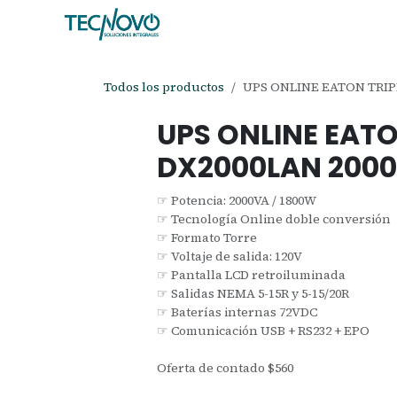
Ir al contenido
Inicio
Tienda
Ayuda
Cita
C
Todos los productos
UPS ONLINE EATON TRIPP
UPS ONLINE EATO
DX2000LAN 200
☞ Potencia: 2000VA / 1800W
☞ Tecnología Online doble conversión
☞ Formato Torre
☞ Voltaje de salida: 120V
☞ Pantalla LCD retroiluminada
☞ Salidas NEMA 5-15R y 5-15/20R
☞ Baterías internas 72VDC
☞ Comunicación USB + RS232 + EPO
Oferta de contado $560