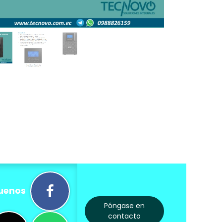
uenos
Póngase en
contacto