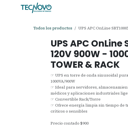
Ir al contenido
Inicio
Tienda
Ayuda
Cita
C
Todos los productos
UPS APC OnLine SRT1000
UPS APC OnLine 
120V 900W - 10
TOWER & RACK
☞ UPS en torre de onda sinusoidal pura
1000VA/900W
☞ Ideal para servidores, almacenamiento
médicos y aplicaciones industriales lig
☞ Convertible Rack/Torre
☞ Ofrece energía limpia sin tiempo de t
críticos o sensibles
Precio contado $900