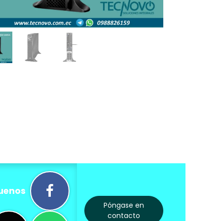
uenos
Póngase en
contacto