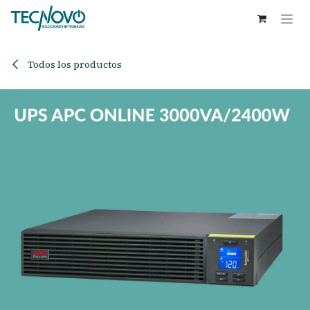
Ir al contenido
Todos los productos