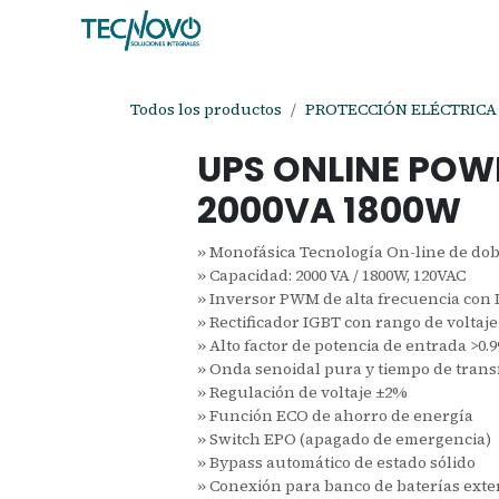
Ir al contenido
Inicio
Tienda
Ayuda
Cita
C
Todos los productos
PROTECCIÓN ELÉCTRICA
UPS ONLINE POW
2000VA 1800W
» Monofásica Tecnología On-line de do
» Capacidad: 2000 VA / 1800W, 120VAC
» Inversor PWM de alta frecuencia con 
» Rectificador IGBT con rango de voltaje
» Alto factor de potencia de entrada >0.99
» Onda senoidal pura y tiempo de trans
» Regulación de voltaje ±2%
» Función ECO de ahorro de energía
» Switch EPO (apagado de emergencia)
» Bypass automático de estado sólido
» Conexión para banco de baterías exte