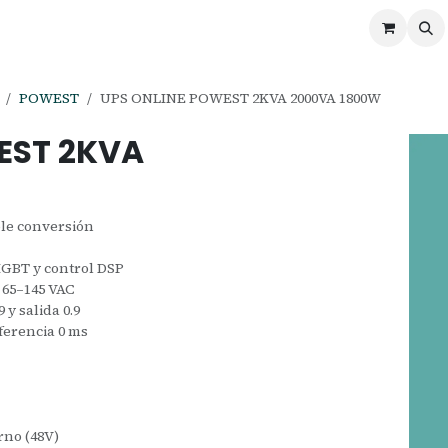
ontáctenos
Ofertas
Servicios de Odoo
POWEST
UPS ONLINE POWEST 2KVA 2000VA 1800W
EST 2KVA
ble conversión
IGBT y control DSP
 65–145 VAC
 y salida 0.9
ferencia 0 ms
rno (48V)