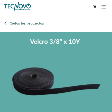
Ir al contenido
Todos los productos