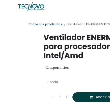
Ir al contenido
Inicio
Tienda
Ayuda
Cita
C
Todos los productos
Ventilador ENERMAX ETS-
Ventilador ENER
para procesador 
Intel/Amd
Componentes
Precio
Añadir a