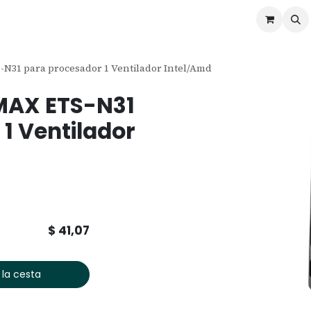
ontáctenos
Ofertas
Servicios de Odoo
N31 para procesador 1 Ventilador Intel/Amd
MAX ETS-N31
1 Ventilador
$
41,07
 la cesta