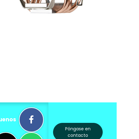
uenos
Póngase en
contacto