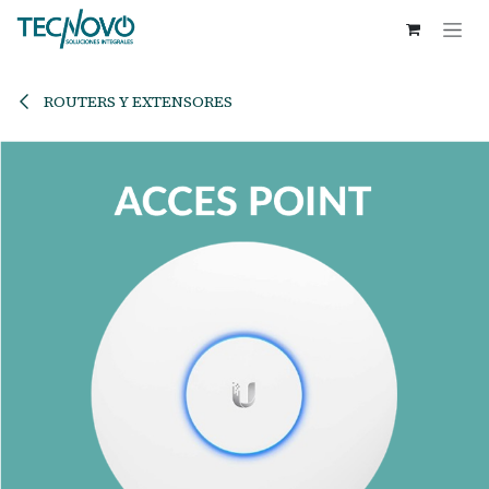
Ir al contenido
ROUTERS Y EXTENSORES