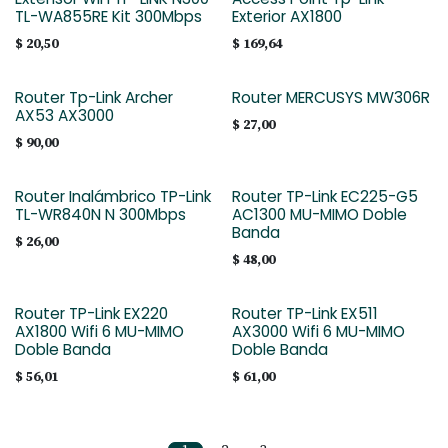
TL-WA855RE Kit 300Mbps
Exterior AX1800
$
20,50
$
169,64
Router Tp-Link Archer
Router MERCUSYS MW306R
AX53 AX3000
$
27,00
$
90,00
Router Inalámbrico TP-Link
Router TP-Link EC225-G5
TL-WR840N N 300Mbps
AC1300 MU-MIMO Doble
Banda
$
26,00
$
48,00
Router TP-Link EX220
Router TP-Link EX511
AX1800 Wifi 6 MU-MIMO
AX3000 Wifi 6 MU-MIMO
Doble Banda
Doble Banda
$
56,01
$
61,00