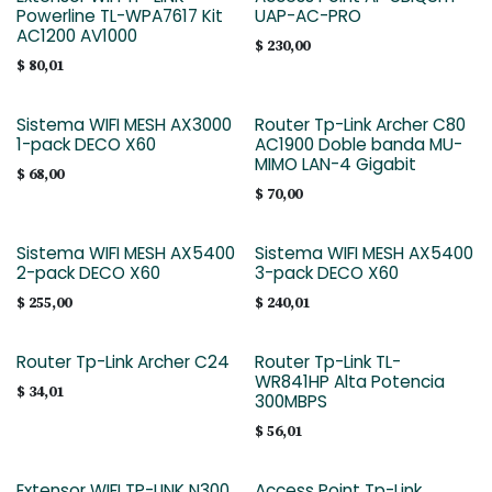
Powerline TL-WPA7617 Kit
UAP-AC-PRO
AC1200 AV1000
$
230,00
$
80,01
Sistema WIFI MESH AX3000
Router Tp-Link Archer C80
1-pack DECO X60
AC1900 Doble banda MU-
MIMO LAN-4 Gigabit
$
68,00
$
70,00
Sistema WIFI MESH AX5400
Sistema WIFI MESH AX5400
2-pack DECO X60
3-pack DECO X60
$
255,00
$
240,01
Router Tp-Link Archer C24
Router Tp-Link TL-
WR841HP Alta Potencia
$
34,01
300MBPS
$
56,01
Extensor WIFI TP-LINK N300
Access Point Tp-Link