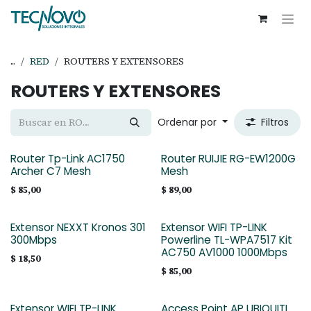
Ir al contenido
...
RED
ROUTERS Y EXTENSORES
ROUTERS Y EXTENSORES
Ordenar por
Filtros
Router Tp-Link AC1750
Router RUIJIE RG-EW1200G
Archer C7 Mesh
Mesh
$
85,00
$
89,00
Extensor NEXXT Kronos 301
Extensor WIFI TP-LINK
300Mbps
Powerline TL-WPA7517 Kit
AC750 AV1000 1000Mbps
$
18,50
$
85,00
Extensor WIFI TP-LINK
Access Point AP UBIQUITI