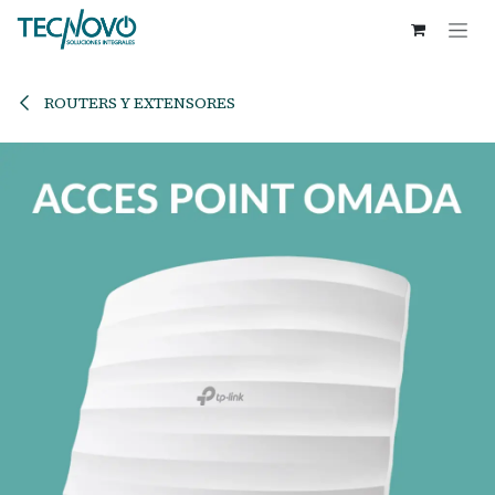
Ir al contenido
ROUTERS Y EXTENSORES