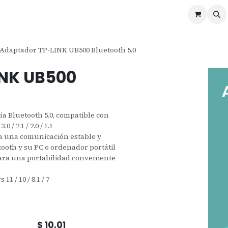
ontáctenos
Ofertas
Servicios de Odoo
Adaptador TP-LINK UB500 Bluetooth 5.0
INK UB500
gía Bluetooth 5.0, compatible con
 / 2.1 / 2.0 / 1.1
a una comunicación estable y
tooth y su PC o ordenador portátil
ra una portabilidad conveniente
1 / 10 / 8.1 / 7
$
10,01