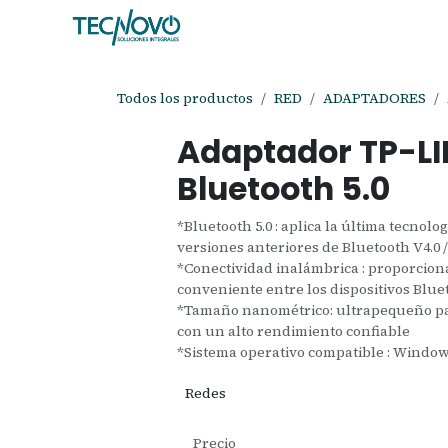
Ir al contenido
Inicio
Tienda
Ayuda
Cita
C
Todos los productos
RED
ADAPTADORES
Adaptador TP-L
Bluetooth 5.0
*Bluetooth 5.0 : aplica la última tecnolo
versiones anteriores de Bluetooth V4.0 / 3.0
*Conectividad inalámbrica : proporcion
conveniente entre los dispositivos Blue
*Tamaño nanométrico: ultrapequeño pa
con un alto rendimiento confiable
*Sistema operativo compatible : Windows 1
Redes
Precio