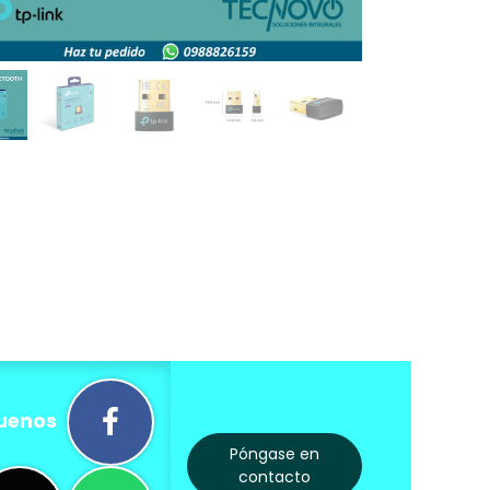
uenos
Póngase en
contacto