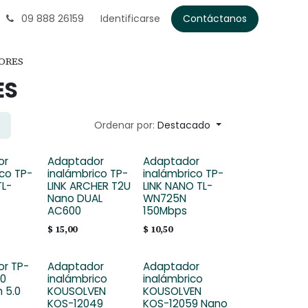
09 888 26159
Identificarse
Contáctanos
ORES
ES
Ordenar por:
Destacado
or
Adaptador
Adaptador
ico TP-
inalámbrico TP-
inalámbrico TP-
TL-
LINK ARCHER T2U
LINK NANO TL-
Nano DUAL
WN725N
AC600
150Mbps
$
15,00
$
10,50
r TP-
Adaptador
Adaptador
00
inalámbrico
inalámbrico
 5.0
KOUSOLVEN
KOUSOLVEN
KOS-12049
KOS-12059 Nano