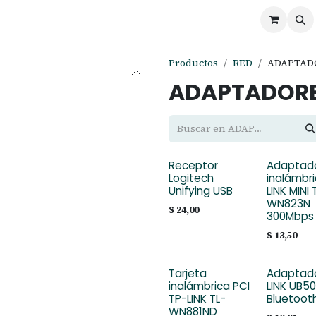
ontáctenos
Ofertas
Servicios de Odoo
Productos
RED
ADAPTAD
ADAPTADOR
Receptor
Adaptad
Logitech
inalámbr
Unifying USB
LINK MINI 
WN823N
$
24,00
300Mbps
$
13,50
Tarjeta
Adaptado
inalámbrica PCI
LINK UB5
TP-LINK TL-
Bluetooth
WN881ND