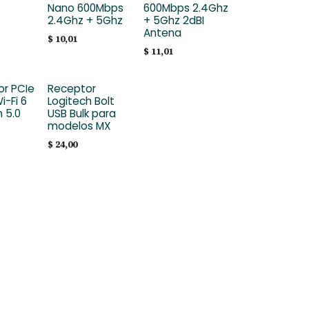
Nano 600Mbps
600Mbps 2.4Ghz
2.4Ghz + 5Ghz
+ 5Ghz 2dBI
Antena
$
10,01
$
11,01
r PCIe
Receptor
i-Fi 6
Logitech Bolt
 5.0
USB Bulk para
modelos MX
$
24,00