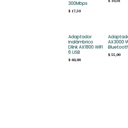
$
10,01
300Mbps
$
17,50
Adaptador
Adaptado
inalámbrico
AX3000 W
Dlink AX1800 WIFI
Bluetooth
6 USB
$
55,00
$
60,00