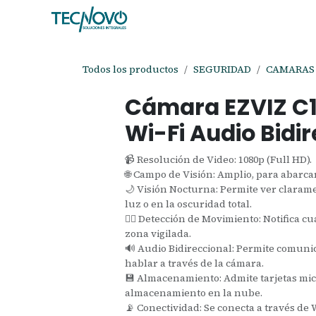
Ir al contenido
Inicio
Tienda
Ayuda
Cita
C
Todos los productos
SEGURIDAD
CAMARAS 
Cámara EZVIZ C1
Wi-Fi Audio Bidi
📹 Resolución de Video: 1080p (Full HD).
🌐 Campo de Visión: Amplio, para abarca
🌙 Visión Nocturna: Permite ver claram
luz o en la oscuridad total.
🚶‍♂️ Detección de Movimiento: Notifica 
zona vigilada.
🔊 Audio Bidireccional: Permite comuni
hablar a través de la cámara.
💾 Almacenamiento: Admite tarjetas mic
almacenamiento en la nube.
📡 Conectividad: Se conecta a través de Wi