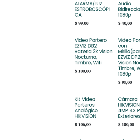
ALARMA/LUZ
Audio
ESTROBOSCÓPI
Bidirecci
CA
1080p
$
99,00
$
40,00
Video Portero
Video Po
EZVIZ DB2
con
Bateria 2k Vision
Mirilla(pa
Nocturna,
EZVIZ DP
Timbre, Wifi
Vision No
Timbre, W
$
100,00
1080p
$
95,00
Kit Video
Cámara
Porteros
HIKVISIO
Analógico
4MP 4X 
HIKVISION
Exteriore
$
106,00
$
180,00