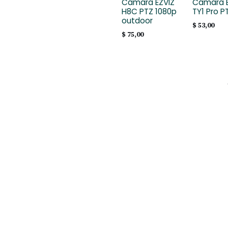
Cámara EZVIZ
Cámara E
H8C PTZ 1080p
TY1 Pro P
outdoor
$
53,00
$
75,00