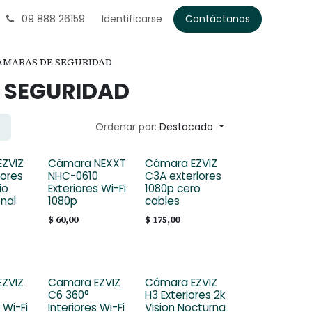
09 888 26159
Identificarse
Contáctanos
AMARAS DE SEGURIDAD
 SEGURIDAD
Ordenar por:
Destacado
ZVIZ
Cámara NEXXT
Cámara EZVIZ
iores
NHC-0610
C3A exteriores
io
Exteriores Wi-Fi
1080p cero
onal
1080p
cables
$
60,00
$
175,00
ZVIZ
Camara EZVIZ
Cámara EZVIZ
C6 360°
H3 Exteriores 2k
 Wi-Fi
Interiores Wi-Fi
Vision Nocturna