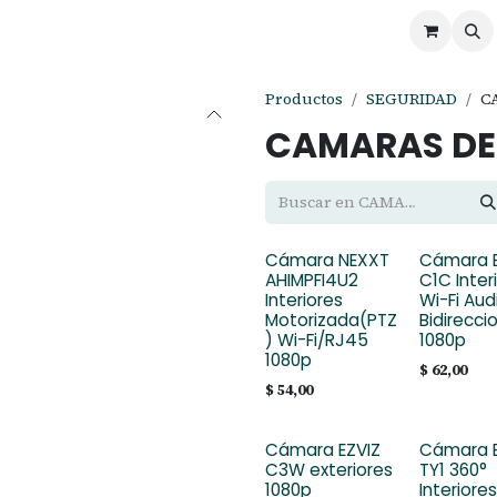
ontáctenos
Ofertas
Servicios de Odoo
Productos
SEGURIDAD
C
CAMARAS DE
Cámara NEXXT
Cámara E
AHIMPFI4U2
C1C Inter
Interiores
Wi-Fi Aud
Motorizada(PTZ
Bidirecci
) Wi-Fi/RJ45
1080p
1080p
$
62,00
$
54,00
Cámara EZVIZ
Cámara E
C3W exteriores
TY1 360°
1080p
Interiores