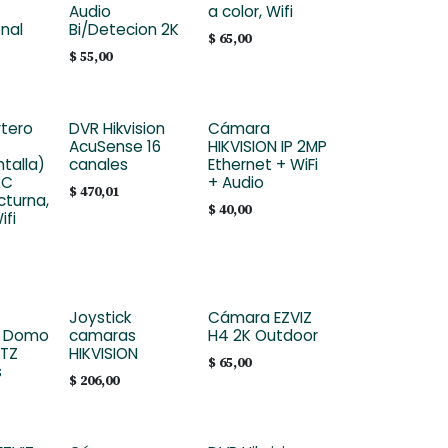
Audio
a color, Wifi
onal
Bi/Detecion 2K
$
65,00
$
55,00
rtero
DVR Hikvision
Cámara
AcuSense 16
HIKVISION IP 2MP
ntalla)
canales
Ethernet + WiFi
2C
+ Audio
$
470,01
cturna,
$
40,00
ifi
Joystick
Cámara EZVIZ
N Domo
camaras
H4 2K Outdoor
PTZ
HIKVISION
$
65,00
s
$
206,00