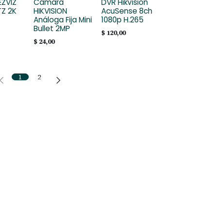
ZVIZ
Cámara
DVR Hikvision
TZ 2K
HIKVISION
AcuSense 8ch
Análoga Fija Mini
1080p H.265
Bullet 2MP
$
120,00
$
24,00
1
2