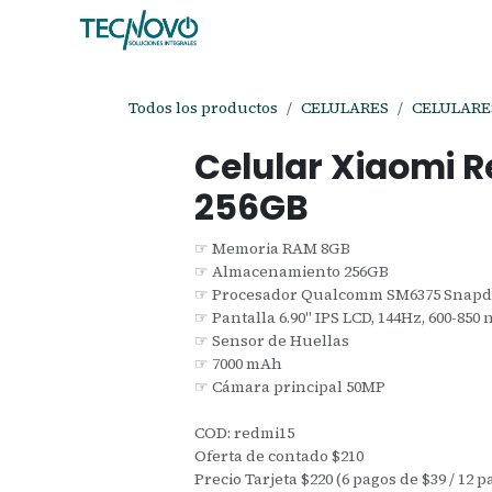
Ir al contenido
Inicio
Tienda
Ayuda
Cita
C
Todos los productos
CELULARES
CELULARE
Celular Xiaomi 
256GB
☞ Memoria RAM 8GB
☞ Almacenamiento 256GB
☞ Procesador Qualcomm SM6375 Snapdr
☞ Pantalla 6.90" IPS LCD, 144Hz, 600-850 n
☞ Sensor de Huellas
☞ 7000 mAh
☞ Cámara principal 50MP
COD: redmi15
Oferta de contado $210
Precio Tarjeta $220 (6 pagos de $39 / 12 p