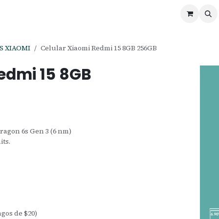
ontáctenos
Ofertas
Servicios de Odoo
S XIAOMI
Celular Xiaomi Redmi 15 8GB 256GB
Redmi 15 8GB
agon 6s Gen 3 (6 nm)
its.
agos de $20)