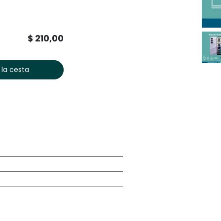
$
210,00
 la cesta