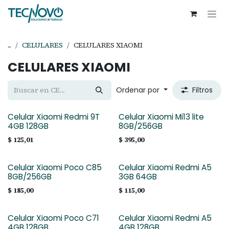
Ir al contenido
...
CELULARES
CELULARES XIAOMI
CELULARES XIAOMI
Ordenar por
Filtros
Celular Xiaomi Redmi 9T
Celular Xiaomi Mi13 lite
4GB 128GB
8GB/256GB
$
125,01
$
395,00
Celular Xiaomi Poco C85
Celular Xiaomi Redmi A5
8GB/256GB
3GB 64GB
$
185,00
$
115,00
Celular Xiaomi Poco C71
Celular Xiaomi Redmi A5
4GB 128GB
4GB 128GB