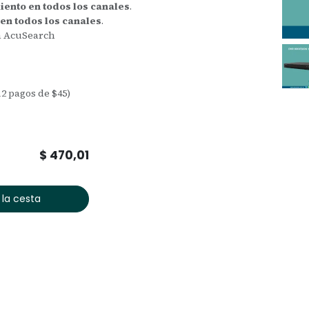
ento en todos los canales
.
en todos los canales
.
ía AcuSearch
12 pagos de $45)
$
470,01
 la cesta