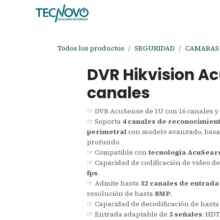
Ir al contenido
Inicio
Tienda
Ayuda
Cita
C
Todos los productos
SEGURIDAD
CAMARAS 
DVR Hikvision A
canales
☞ DVR AcuSense de 1U con 16 canales y 
☞ Soporta
4 canales de reconocimient
perimetral
con modelo avanzado, basa
profundo.
☞ Compatible con
tecnología AcuSearc
☞ Capacidad de codificación de video d
fps
.
☞ Admite hasta
32 canales de entrada
resolución de hasta
8MP
.
☞ Capacidad de decodificación de hast
☞ Entrada adaptable de
5 señales
: HDT