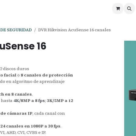
ontáctenos
Ofertas
Servicios de Odoo
DE SEGURIDAD
DVR Hikvision AcuSense 16 canales
cuSense 16
2 discos duros
o facial
o
8 canales de protección
do en algoritmo de aprendizaje
h en 8 canales
.
e hasta
4K/8MP a 8 fps
;
3K/5MP a 12
 de cámaras IP
, cada canal con
a
24 canales en 1080P a 30 fps
.
VI, AHD, CVI, CVBS e IP.