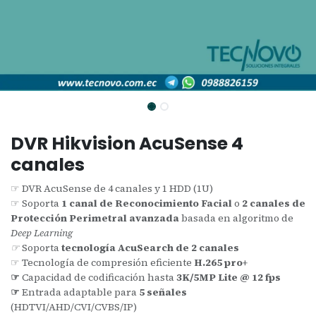
DVR Hikvision AcuSense 4
canales
☞ DVR AcuSense de 4 canales y 1 HDD (1U)
☞ Soporta
1 canal de Reconocimiento Facial
o
2 canales de
Protección Perimetral avanzada
basada en algoritmo de
Deep Learning
☞
Soporta
tecnología AcuSearch de 2 canales
☞ Tecnología de compresión eficiente
H.265 pro+
☞
Capacidad de codificación hasta
3K/5MP Lite @ 12 fps
☞
Entrada adaptable para
5 señales
(HDTVI/AHD/CVI/CVBS/IP)