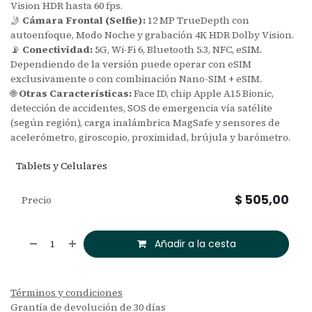
Vision HDR hasta 60 fps.
🤳
Cámara Frontal (Selfie):
12 MP TrueDepth con
autoenfoque, Modo Noche y grabación 4K HDR Dolby Vision.
📡
Conectividad:
5G, Wi-Fi 6, Bluetooth 5.3, NFC, eSIM.
Dependiendo de la versión puede operar con eSIM
exclusivamente o con combinación Nano-SIM + eSIM.
🌐
Otras Características:
Face ID, chip Apple A15 Bionic,
detección de accidentes, SOS de emergencia vía satélite
(según región), carga inalámbrica MagSafe y sensores de
acelerómetro, giroscopio, proximidad, brújula y barómetro.
Tablets y Celulares
$
505,00
Precio
Añadir a la cesta
Términos y condiciones
Grantía de devolución de 30 días