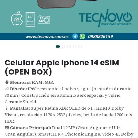
Celular Apple Iphone 14 eSIM
(OPEN BOX)
🧠
Memoria RAM:
6GB.
📐
Diseño:
IP68 resistente al polvo y agua (hasta 6 m durante
30 min). Construcción en aluminio aeroespacial y vidrio
Ceramic Shield.
📱
Pantalla:
Super Retina XDR OLED de 6.1", HDR10, Dolby
Vision, resolución 1170 x 2532 píxeles, brillo de hasta 1200 nits
HDR.
📷
Cámara Principal:
Dual 12 MP (Gran Angular + Ultra
Gran Angular), Smart HDR 4, Photonic Engine. Video 4K Dolby